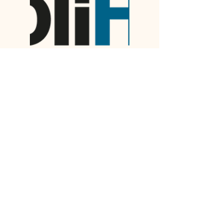
L'EXPERIENCE AMEIZING
COULEUR MP création est membre du
réseau coopératif Ameizing composé
d'une soixantaine d'entrepreneurs
bretons intervenant dans l'ingénierie
de l'habitat, et fortement engagés
dans des démarches éco-
responsables.