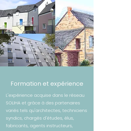
Formation et expérience
L'expérience acquise dans le réseau
SOLIHA et grâce à des partenaires
variés tels qu'architectes, techniciens
syndics, chargés d'études, élus,
fabricants
, agents instructeurs,